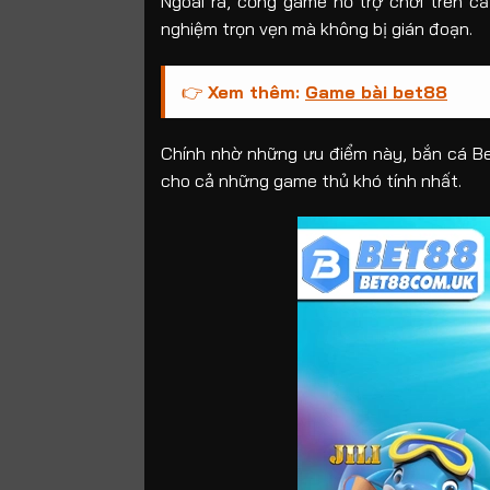
Ngoài ra, cổng game hỗ trợ chơi trên cả
nghiệm trọn vẹn mà không bị gián đoạn.
👉
Xem thêm:
Game bài bet88
Chính nhờ những ưu điểm này, bắn cá Bet
cho cả những game thủ khó tính nhất.