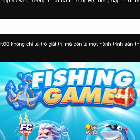
 app và web, tương thích đa thiết bị. Hệ thống nạp – rút nh
88 không chỉ là trò giải trí, mà còn là một hành trình săn 