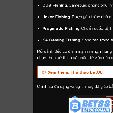
CQ9 Fishing
: Gameplay phong phú, nh
Joker Fishing
: Được yêu thích nhờ mứ
Pragmatic Fishing
: Chuẩn quốc tế, 
KA Gaming Fishing
: Sáng tạo trong 
Mỗi sảnh đều có điểm mạnh riêng, nhưng t
chọn theo sở thích cá nhân, từ việc săn 
👉
Xem thêm:
Thể thao bet88
Chính sự đa dạng và uy tín này đã giúp 