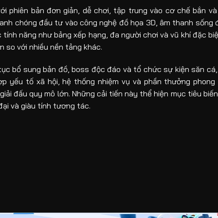
i phiên bản đơn giản, dễ chơi, tập trung vào cơ chế bắn và
nhanh chóng đầu tư vào công nghệ đồ họa 3D, âm thanh sống 
c tính năng như bảng xếp hạng, đa người chơi và vũ khí đặc bi
n so với nhiều nền tảng khác.
 tục bổ sung bản đồ, boss độc đáo và tổ chức sự kiện săn cá
 hợp yếu tố xã hội, hệ thống nhiệm vụ và phần thưởng phong
iải đấu quy mô lớn. Những cải tiến này thể hiện mục tiêu biế
ại và giàu tính tương tác.