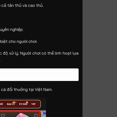
 cả tân thủ và cao thủ.
huyên nghiệp.
biệt cho người chơi.
độ xử lý. Người chơi có thể linh hoạt lựa
.
cá đổi thưởng tại Việt Nam.