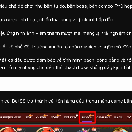
iều chế độ chơi như bắn tự do, bắn boss, bắn combo. Phù hợp
c cược linh hoạt, nhiều loại súng và jackpot hấp dẫn.
hiệu ứng hình ảnh – âm thanh mượt mà, mang lại trải nghiệm c
thiết kế chủ đề, thường xuyên tổ chức sự kiện khuyến mãi đặc 
ất cả đều được đảm bảo về tính minh bạch, công bằng và tốc 
cá nhỏ nhẹ nhàng cho đến thử thách boss khủng đầy kịch tính
bắn cá Bet88 trở thành cái tên hàng đầu trong mảng game bắn 