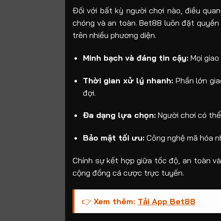
Đối với bất kỳ người chơi nào, điều qua
chóng và an toàn. Bet88 luôn đặt quyền l
trên nhiều phương diện.
Minh bạch và đáng tin cậy:
Mọi giao 
Thời gian xử lý nhanh:
Phần lớn giao
đợi.
Đa dạng lựa chọn:
Người chơi có thể
Bảo mật tối ưu:
Công nghệ mã hóa nhi
Chính sự kết hợp giữa tốc độ, an toàn v
cộng đồng cá cược trực tuyến.
👉
Xem thêm:
Tải App Bet88