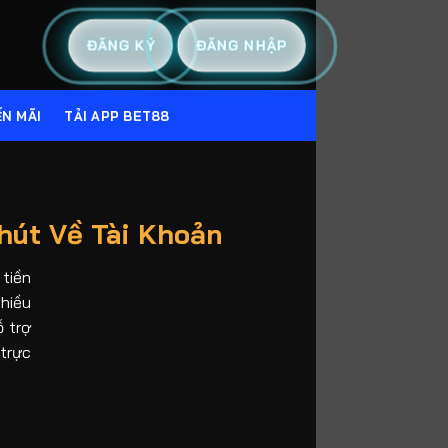
ĐĂNG KÝ
ĐĂNG NHẬP
N MÃI
TẢI APP BET88
hút Về Tài Khoản
 tiền
hiều
ỗ trợ
 trực