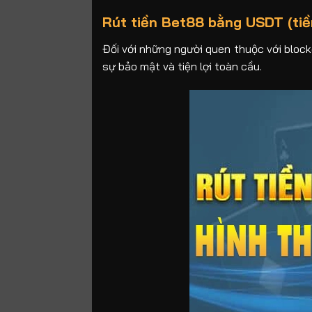
Rút tiền Bet88 bằng USDT (tiề
Đối với những người quen thuộc với bloc
sự bảo mật và tiện lợi toàn cầu.