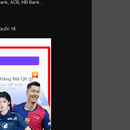
mbank, ACB, MB Bank…
quốc tế.