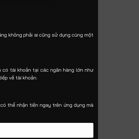
rằng không phải ai cũng sử dụng cùng một
ần có tài khoản tại các ngân hàng lớn như
ếp về tài khoản.
 có thể nhận tiền ngay trên ứng dụng mà