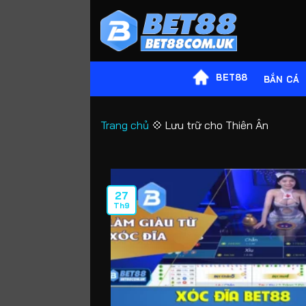
Bỏ
qua
nội
dung
BET88
BẮN CÁ
Trang chủ
💠
Lưu trữ cho Thiên Ân
27
Th9