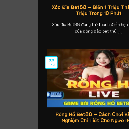
Xóc Đĩa Bet88 – Biến 1 Triệu Th
Triệu Trong 10 Phút
Xóc đĩa Bet88 đang trở thành điểm hẹn 
của đông đảo bet thủ [...]
22
Th9
Rồng Hổ Bet88 – Cách Chơi Và
Nghiệm Chi Tiết Cho Người 