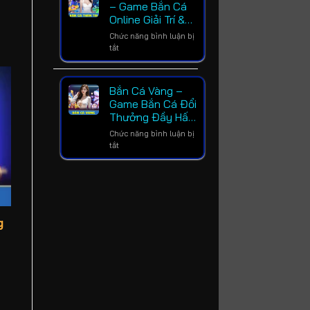
– Game Bắn Cá
Người
–
Mới
Online Giải Trí &
Cuộc
Săn Thưởng Đỉnh
Phiêu
Chức năng bình luận bị
Cao
Lưu
ở
tắt
Săn
Bắn
Kho
Cá
Báu
Thần
Bắn Cá Vàng –
Dưới
Tài
Game Bắn Cá Đổi
Đại
–
Dương
Thưởng Đầy Hấp
Game
Dẫn
Bắn
Chức năng bình luận bị
Cá
ở
tắt
Online
Bắn
Giải
Cá
Trí
Vàng
&
–
Săn
Game
Thưởng
Bắn
g
Đỉnh
Cá
Cao
Đổi
Thưởng
Đầy
Hấp
Dẫn