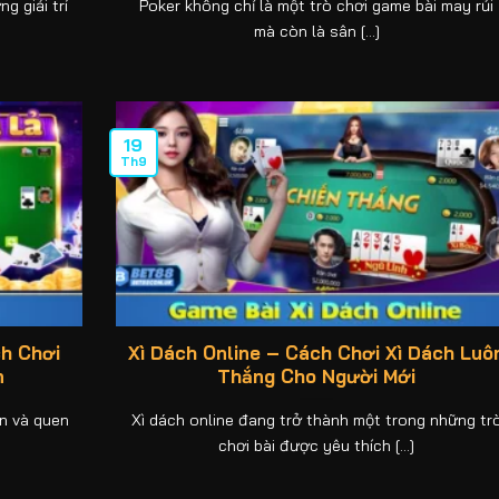
g giải trí
Poker không chỉ là một trò chơi game bài may rủi
mà còn là sân [...]
19
Th9
h Chơi
Xì Dách Online – Cách Chơi Xì Dách Luô
n
Thắng Cho Người Mới
ến và quen
Xì dách online đang trở thành một trong những tr
chơi bài được yêu thích [...]