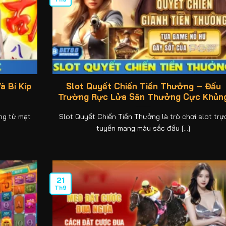
 Bí Kíp
Slot Quyết Chiến Tiền Thưởng – Đấu
Trường Rực Lửa Săn Thưởng Cực Khủn
ng từ mạt
Slot Quyết Chiến Tiền Thưởng là trò chơi slot trự
tuyến mang màu sắc đấu [...]
21
Th9