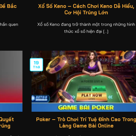
 Đề Bắc
Xổ Số Keno – Cách Chơi Keno Dễ Hiểu,
Cơ Hội Trúng Lớn
phần quen
Xổ số Keno đang trở thành một trong những hình
thức xổ số hiện đại [...]
19
Th9
 Quyết
Poker – Trò Chơi Trí Tuệ Đỉnh Cao Tron
rúng
Làng Game Bài Online