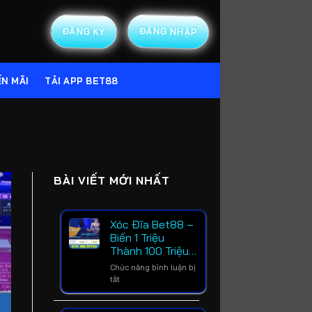
ĐĂNG KÝ
ĐĂNG NHẬP
N MÃI
TẢI APP BET88
BÀI VIẾT MỚI NHẤT
Xóc Đĩa Bet88 –
Biến 1 Triệu
Thành 100 Triệu
Trong 10 Phút
Chức năng bình luận bị
ở
tắt
Xóc
Đĩa