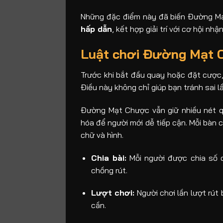
Những đặc điểm này đã biến Đường Mạ
hấp dẫn
, kết hợp giải trí với cơ hội n
Luật chơi Đường Mạt C
Trước khi bắt đầu quay hoặc đặt cược
Điều này không chỉ giúp bạn tránh sai 
Đường Mạt Chược vẫn giữ nhiều nét 
hóa để người mới dễ tiếp cận. Mỗi bàn 
chữ và hình.
Chia bài:
Mỗi người được chia số q
chồng rút.
Lượt chơi:
Người chơi lần lượt rút 
cần.