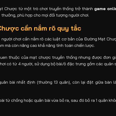
t Chược từ một trò chơi truyền thống trở thành
game onli
hận thưởng, phù hợp cho mọi đối tượng người chơi.
hược cần nắm rõ quy tắc
, người chơi cần nắm rõ các luật cơ bản của Đường Mạt Chư
lầm mà còn nâng cao khả năng tính toán chiến lược.
quen thuộc của mạt chược truyền thống nhưng được đơn gi
chơi có từ 4 người, sử dụng bộ bài/ô đặc trưng gồm các quân 
uân bài nhất định (thường 13 quân), còn lại đặt giữa bàn 
bài từ chồng hoặc quân bài vừa bỏ ra, sau đó bỏ ra 1 quân kh