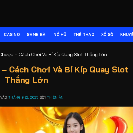
CASINO
GAME BÀI
NỔ HŨ
THỂ THAO
XỔ SỐ
KHUYẾ
hược – Cách Chơi Và Bí Kíp Quay Slot Thắng Lớn
 Cách Chơi Và Bí Kíp Quay Slot
Thắng Lớn
 VÀO
THÁNG 9 22, 2025
BỞI
THIÊN ÂN