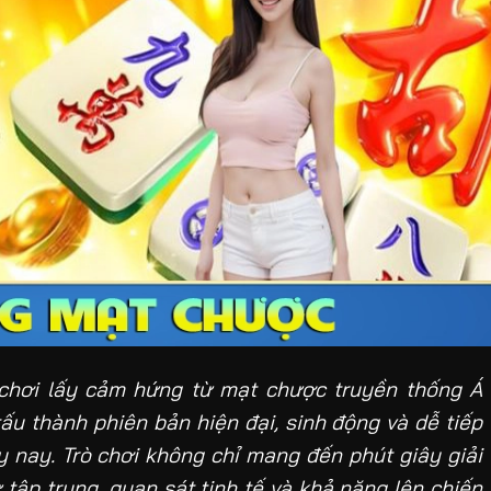
 chơi lấy cảm hứng từ mạt chược truyền thống Á
u thành phiên bản hiện đại, sinh động và dễ tiếp
 nay. Trò chơi không chỉ mang đến phút giây giải
ự tập trung, quan sát tinh tế và khả năng lên chiến