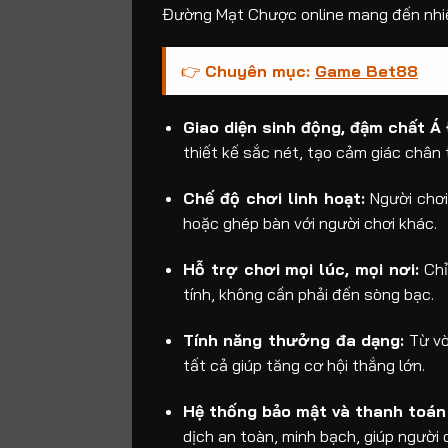
Đường Mạt Chược online mang đến nhiề
👉
Chuyên mục:
Game Bet88
Giao diện sinh động, đậm chất Á
thiết kế sắc nét, tạo cảm giác chân 
Chế độ chơi linh hoạt:
Người chơi
hoặc ghép bàn với người chơi khác.
Hỗ trợ chơi mọi lúc, mọi nơi:
Chỉ
tính, không cần phải đến sòng bạc.
Tính năng thưởng đa dạng:
Từ vò
tất cả giúp tăng cơ hội thắng lớn.
Hệ thống bảo mật và thanh toán
dịch an toàn, minh bạch, giúp người 