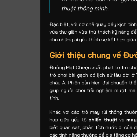
thuật thông minh.
Đặc biệt, với cơ chế quay đầy kịch tín
vừa thư giãn vừa thử thách kỹ năng để 
cho những ai yêu thích sự kết hợp giữa
Giới thiệu chung về Đ
Đường Mạt Chược xuất phát từ trò chơ
trò chơi bài gạch có lịch sử lâu đời ở
châu Á. Phiên bản hiện đại chuyển thể
giúp người chơi trải nghiệm mượt mà
tính.
Khác với các trò may rủi thông thư
hợp giữa yếu tố
chiến thuật
và
may
biết quan sát, phân tích nước đi của đ
các tính năng thưởng để gia tăng cơ hộ