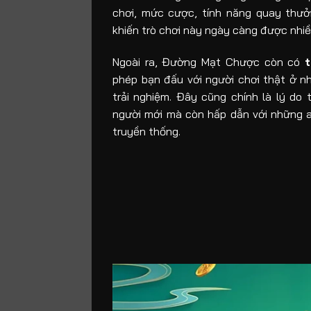
chơi, mức cược, tính năng quay thưở
khiến trò chơi này ngày càng được nhiề
Ngoài ra, Đường Mạt Chược còn có
phép bạn đấu với người chơi thật ở n
trải nghiệm. Đây cũng chính là lý do 
người mới mà còn hấp dẫn với những 
truyền thống.